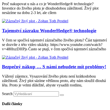
Proč nakupovat u nás a co je WonderHedge® technologie?
Investice do živého plotu je dlouhodobou záležitostí. Živý plot
nesázíme na dobu 2-3 let, ale cílem
Tajemství zázraku WonderHedge® technologie
V čem se spočívá tajemství zázračného živého plotu? Část tajemství
se dozvíte z této video ukázky. https://www.youtube.com/watch?
v=480lxzDHPjs Často se ptají, v čem spočívá tajemství zázračného
Bezpečný nákup … S námi nebudete mít problémy!
Vážený zájemce, Vysazování živého plotu není krátkodobou
záležitostí. Živý plot sázíme většinou proto, aby nám sloužil dlouhá
léta. Proto je velmi důležité, abyste vysadili rostlinu,
Search
Další články