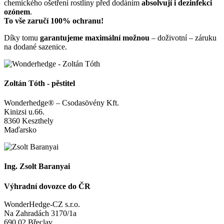
chemického ošetření rostliny před dodáním
absolvují i dezinfekci
ozónem
.
To vše zaručí 100% ochranu!
Díky tomu
garantujeme maximální možnou
– doživotní – záruku
na dodané sazenice.
Zoltán Tóth - pěstitel
Wonderhedge® – Csodasövény Kft.
Kinizsi u.66.
8360 Keszthely
Maďarsko
Ing. Zsolt Baranyai
Výhradní dovozce do ČR
WonderHedge-CZ s.r.o.
Na Zahradách 3170/1a
690 02 Břeclav