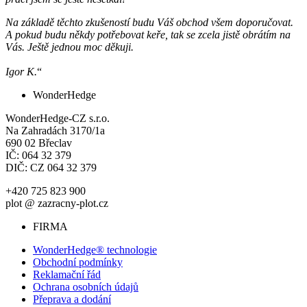
Na základě těchto zkušeností budu Váš obchod všem doporučovat.
A pokud budu někdy potřebovat keře, tak se zcela jistě obrátím na
Vás. Ještě jednou moc děkuji.
Igor K.
“
WonderHedge
WonderHedge-CZ s.r.o.
Na Zahradách 3170/1a
690 02 Břeclav
IČ: 064 32 379
DIČ: CZ 064 32 379
+420 725 823 900
plot @ zazracny-plot.cz
FIRMA
WonderHedge® technologie
Obchodní podmínky
Reklamační řád
Ochrana osobních údajů
Přeprava a dodání