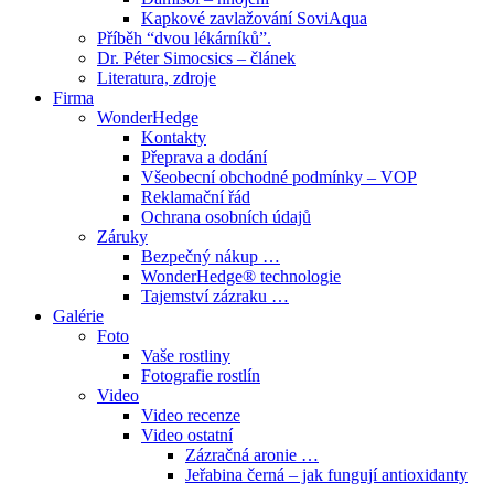
Kapkové zavlažování SoviAqua
Příběh “dvou lékárníků”.
Dr. Péter Simocsics – článek
Literatura, zdroje
Firma
WonderHedge
Kontakty
Přeprava a dodání
Všeobecní obchodné podmínky – VOP
Reklamační řád
Ochrana osobních údajů
Záruky
Bezpečný nákup …
WonderHedge® technologie
Tajemství zázraku …
Galérie
Foto
Vaše rostliny
Fotografie rostlín
Video
Video recenze
Video ostatní
Zázračná aronie …
Jeřabina černá – jak fungují antioxidanty