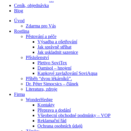
…
Ceník, objednávka
Blog
Úvod
Zdarma pro Vás
Rostlina
Pěstování a péče
Výsadba a ošetřování
Jak správně stříhat
Jak uskladnit sazenice
Příslušenství
Pletivo SoviTex
Damisol – hnojení
Kapkové zavlažování SoviAqua
Příběh “dvou lékárníků”.
Dr. Péter Simocsics – článek
Literatura, zdroje
Firma
WonderHedge
Kontakty
Přeprava a dodání
Všeobecní obchodné podmínky – VOP
Reklamační řád
Ochrana osobních údajů