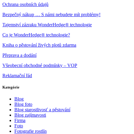
Ochrana osobních údajů
Bezpečný nákup … S námi nebudete mít problémy!
Tajemství zázraku WonderHedge® technologie
Co je WonderHedge® technologie?
Kniha o pěstování živých plotů zdarma
Přeprava a dodání
Všeobecní obchodné podmínky – VOP
Reklamační řád
Kategórie
Blog
Blog foto
Blog starostlivosť a pěstování
Blog zajímavosti
Firma
Foto
Fotografie rostlín