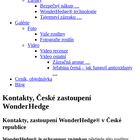
Záruky
Bezpečný nákup …
WonderHedge® technologie
Tajemství zázraku …
Galérie
Foto
Vaše rostliny
Fotografie rostlín
Video
Video recenze
Video ostatní
Zázračná aronie …
Jeřabina černá – jak fungují antioxidanty
…
Ceník, objednávka
Blog
Kontakty, České zastoupení
WonderHedge
Kontakty, zastoupení WonderHedge® v České
republice
WonderHedge® je ochrannou známkou
pěstitele této rostliny,