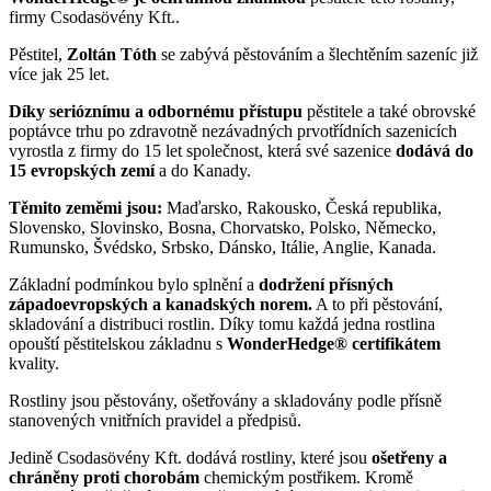
firmy Csodasövény Kft..
Pěstitel,
Zoltán Tóth
se zabývá pěstováním a šlechtěním sazeníc již
více jak 25 let.
Díky serióznímu a odbornému přístupu
pěstitele a také obrovské
poptávce trhu po zdravotně nezávadných prvotřídních sazenicích
vyrostla z firmy do 15 let společnost, která své sazenice
dodává do
15 evropských zemí
a do Kanady.
Těmito zeměmi jsou:
Maďarsko, Rakousko, Česká republika,
Slovensko, Slovinsko, Bosna, Chorvatsko, Polsko, Německo,
Rumunsko, Švédsko, Srbsko, Dánsko, Itálie, Anglie, Kanada.
Základní podmínkou bylo splnění a
dodržení přísných
západoevropských a kanadských norem.
A to při pěstování,
skladování a distribuci rostlin. Díky tomu každá jedna rostlina
opouští pěstitelskou základnu s
WonderHedge® certifikátem
kvality.
Rostliny jsou pěstovány, ošetřovány a skladovány podle přísně
stanovených vnitřních pravidel a předpisů.
Jedině Csodasövény Kft. dodává rostliny, které jsou
ošetřeny a
chráněny proti chorobám
chemickým postřikem. Kromě