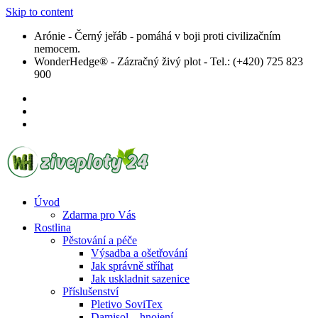
Skip to content
Arónie - Černý jeřáb - pomáhá v boji proti civilizačním
nemocem.
WonderHedge® - Zázračný živý plot - Tel.: (+420) 725 823
900
Úvod
Zdarma pro Vás
Rostlina
Pěstování a péče
Výsadba a ošetřování
Jak správně stříhat
Jak uskladnit sazenice
Příslušenství
Pletivo SoviTex
Damisol – hnojení