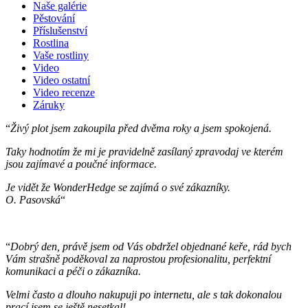
Naše galérie
Pěstování
Příslušenství
Rostlina
Vaše rostliny
Video
Video ostatní
Video recenze
Záruky
“
Živý plot jsem zakoupila před dvěma roky a jsem spokojená.
Taky hodnotím že mi je pravidelně zasílaný zpravodaj ve kterém
jsou zajímavé a poučné informace.
Je vidět že WonderHedge se zajímá o své zákazníky.
O. Pasovská
“
“
Dobrý den, právě jsem od Vás obdržel objednané keře, rád bych
Vám strašně poděkoval za naprostou profesionalitu, perfektní
komunikaci a péči o zákazníka.
Velmi často a dlouho nakupuji po internetu, ale s tak dokonalou
prací jsem se ještě nesetkal!