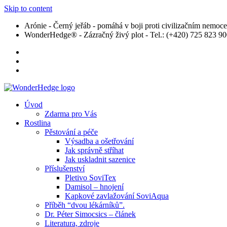
Skip to content
Arónie - Černý jeřáb - pomáhá v boji proti civilizačním nemoc
WonderHedge® - Zázračný živý plot - Tel.: (+420) 725 823 9
Úvod
Zdarma pro Vás
Rostlina
Pěstování a péče
Výsadba a ošetřování
Jak správně stříhat
Jak uskladnit sazenice
Příslušenství
Pletivo SoviTex
Damisol – hnojení
Kapkové zavlažování SoviAqua
Příběh “dvou lékárníků”.
Dr. Péter Simocsics – článek
Literatura, zdroje