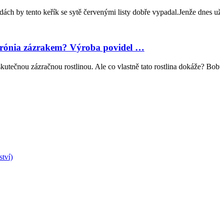
by tento keřík se sytě červenými listy dobře vypadal.Jenže dnes už h
e Arónia zázrakem? Výroba povidel …
kutečnou zázračnou rostlinou. Ale co vlastně tato rostlina dokáže? Bob
ství)