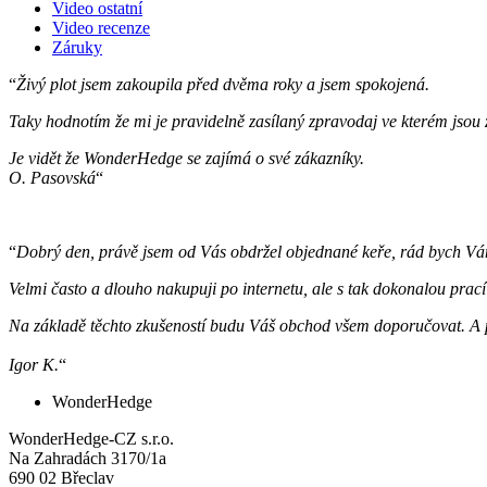
Video ostatní
Video recenze
Záruky
“
Živý plot jsem zakoupila před dvěma roky a jsem spokojená.
Taky hodnotím že mi je pravidelně zasílaný zpravodaj ve kterém jsou
Je vidět že WonderHedge se zajímá o své zákazníky.
O. Pasovská
“
“
Dobrý den, právě jsem od Vás obdržel objednané keře, rád bych Vám 
Velmi často a dlouho nakupuji po internetu, ale s tak dokonalou prací 
Na základě těchto zkušeností budu Váš obchod všem doporučovat. A po
Igor K.
“
WonderHedge
WonderHedge-CZ s.r.o.
Na Zahradách 3170/1a
690 02 Břeclav