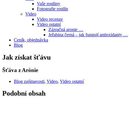
Vaše rostliny
Fotografie rostlín
Video
Video recenze
Video ostatní
Zázračná aronie …
Jeřabina černá – jak fungují antioxidanty …
Ceník, objednávka
Blog
Jak získat šťávu
Šťáva z Arónie
Blog zajímavosti
,
Video
,
Video ostatní
Podobní obsah