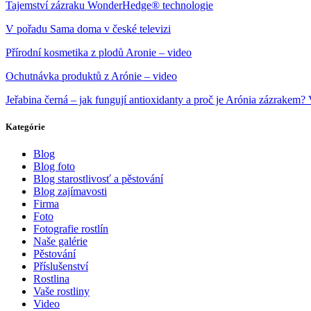
Tajemství zázraku WonderHedge® technologie
V pořadu Sama doma v české televizi
Přírodní kosmetika z plodů Aronie – video
Ochutnávka produktů z Arónie – video
Jeřabina černá – jak fungují antioxidanty a proč je Arónia zázrakem
Kategórie
Blog
Blog foto
Blog starostlivosť a pěstování
Blog zajímavosti
Firma
Foto
Fotografie rostlín
Naše galérie
Pěstování
Příslušenství
Rostlina
Vaše rostliny
Video