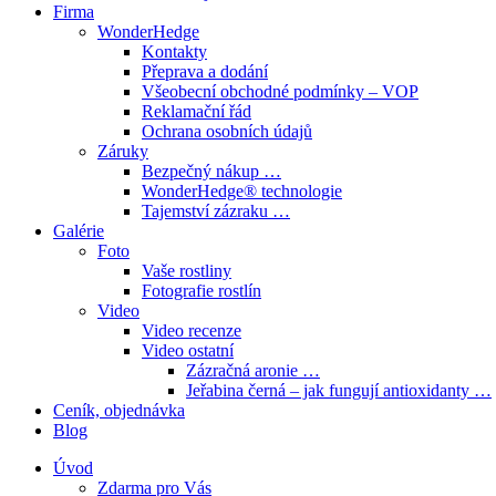
Firma
WonderHedge
Kontakty
Přeprava a dodání
Všeobecní obchodné podmínky – VOP
Reklamační řád
Ochrana osobních údajů
Záruky
Bezpečný nákup …
WonderHedge® technologie
Tajemství zázraku …
Galérie
Foto
Vaše rostliny
Fotografie rostlín
Video
Video recenze
Video ostatní
Zázračná aronie …
Jeřabina černá – jak fungují antioxidanty …
Ceník, objednávka
Blog
Úvod
Zdarma pro Vás