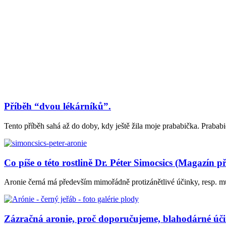
Příběh “dvou lékárníků”.
Tento příběh sahá až do doby, kdy ještě žila moje prababička. Prababič
Co píše o této rostlině Dr. Péter Simocsics (Magazín pří
Aronie černá má především mimořádně protizánětlivé účinky, resp. mus
Zázračná aronie, proč doporučujeme, blahodárné úč