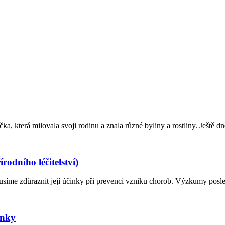
ka, která milovala svoji rodinu a znala různé byliny a rostliny. Ještě d
rodního léčitelství)
íme zdůraznit její účinky při prevenci vzniku chorob. Výzkumy poslední
inky