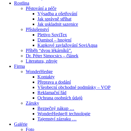
Rostlina
Pěstování a péče
Výsadba a ošetřování
Jak správně stříhat
Jak uskladnit sazenice
Příslušenství
Pletivo SoviTex
Damisol – hnojení
Kapkové zavlažování SoviAqua
Příběh “dvou lékárníků”.
Dr. Péter Simocsics – článek
Literatura, zdroje
Firma
WonderHedge
Kontakty
Přeprava a dodání
Všeobecní obchodné podmínky – VOP
Reklamační řád
Ochrana osobních údajů
Záruky
Bezpečný nákup …
WonderHedge® technologie
Tajemství zázraku …
Galérie
Foto